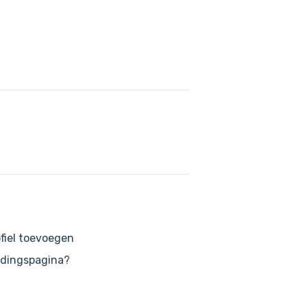
ofiel toevoegen
andingspagina?