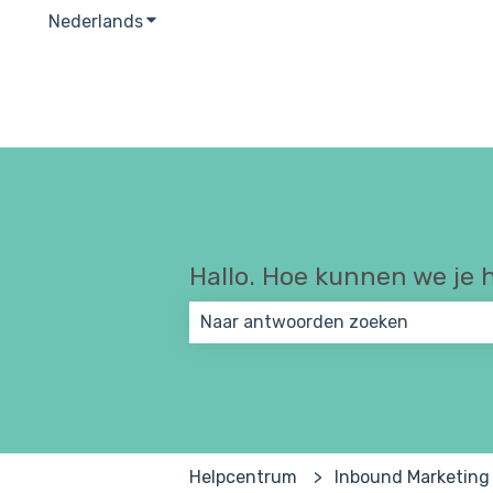
Nederlands
Submenu tonen voor vertalingen
Hallo. Hoe kunnen we je 
Er zijn geen suggesties want het 
Helpcentrum
Inbound Marketing