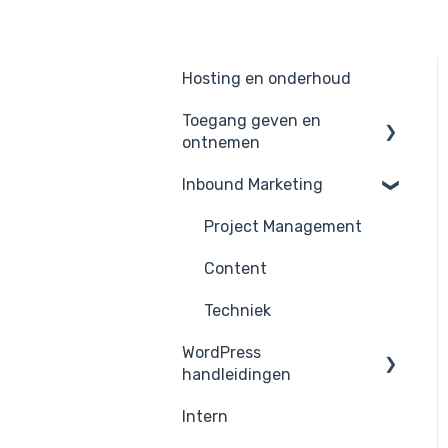
Hosting en onderhoud
Toegang geven en
ontnemen
Inbound Marketing
AVG / GDPR
Google
Project Management
LinkedIn
Content
Facebook/Instagram
Techniek
WordPress
MailChimp
handleidingen
WordPress
Intern
Tekst en afbeelding
aanpassen