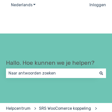
Nederlands
Submenu tonen voor vertalingen
Inloggen
Hallo. Hoe kunnen we je helpen?
Er zijn geen suggesties want het zoekveld is leeg.
Helpcentrum
SRS WooComerce koppeling